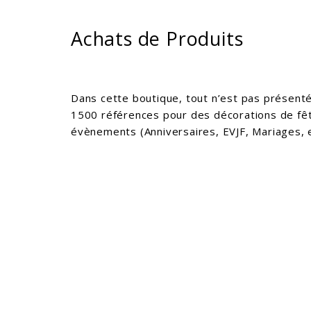
Produits
et
Services
Achats de Produits
–
KrisWeb
–
Kristof'
Dans cette boutique, tout n’est pas présenté
–
1500 références pour des décorations de fê
Kamouviz
évènements (Anniversaires, EVJF, Mariages, 