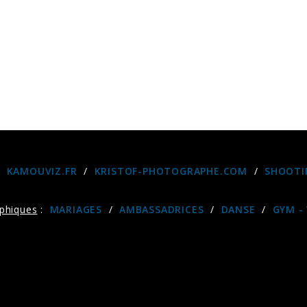
:
KAMOUVIZ.FR
/
KRISTOF-PHOTOGRAPHE.COM
/
SHOOTI
phiques
:
MARIAGES
/
AMBASSADRICES
/
DANSE
/
GYM -