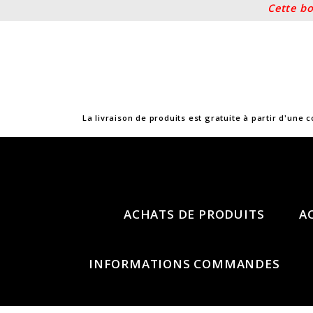
Cette bout
Skip
to
content
La livraison de produits est gratuite à partir d'une 
Boutique
de
ACHATS DE PRODUITS
A
Chris
INFORMATIONS COMMANDES