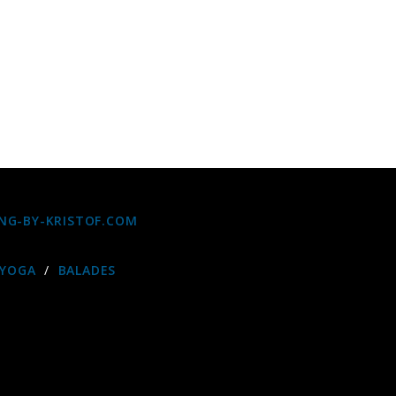
NG-BY-KRISTOF.COM
 YOGA
/
BALADES