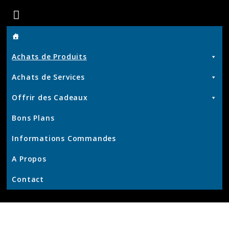
Boutique
de
Achats de Produits
Chris
Achats de Services
Offrir des Cadeaux
Produits
Bons Plans
et
Services
Informations Commandes
–
KrisWeb
A Propos
–
Contact
Kristof'
–
Kamouviz