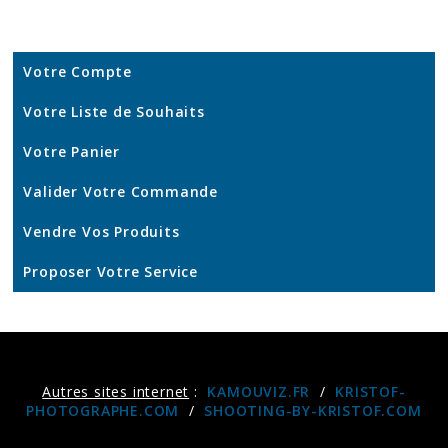
Votre Compte
Votre Liste de Souhaits
Votre Panier
Valider Votre Commande
Vendre Vos Produits
Proposer Votre Service
Autres sites internet
:
KAMOUVIZ.FR
/
KRISTOF-
PHOTOGRAPHE.COM
/
SHOOTING-BY-KRISTOF.COM