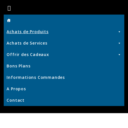
Boutique
de
Achats de Produits
Chris
Achats de Services
Offrir des Cadeaux
Produits
Bons Plans
et
Services
Informations Commandes
–
KrisWeb
A Propos
–
Contact
Kristof'
–
Kamouviz