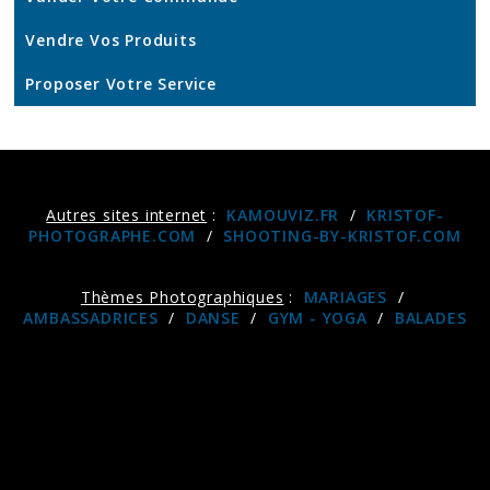
Vendre Vos Produits
Proposer Votre Service
Autres sites internet
:
KAMOUVIZ.FR
/
KRISTOF-
PHOTOGRAPHE.COM
/
SHOOTING-BY-KRISTOF.COM
Thèmes Photographiques
:
MARIAGES
/
AMBASSADRICES
/
DANSE
/
GYM - YOGA
/
BALADES