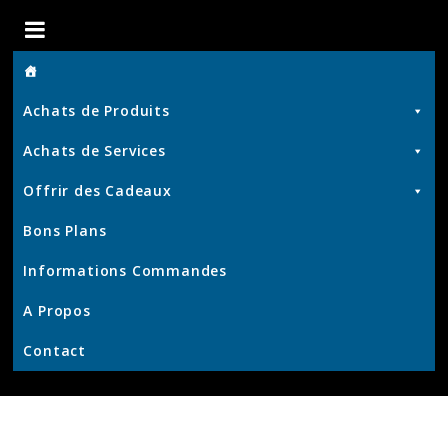
Boutique
de
Achats de Produits
Chris
Achats de Services
Offrir des Cadeaux
Produits
Bons Plans
et
Services
Informations Commandes
–
KrisWeb
A Propos
–
Contact
Kristof'
–
Kamouviz