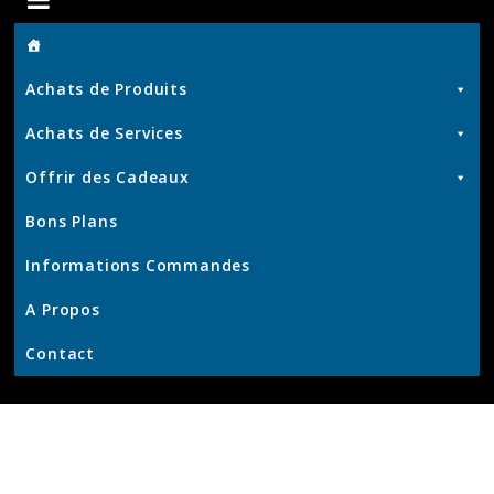
de
Achats de Produits
Chris
Achats de Services
Offrir des Cadeaux
Produits
Bons Plans
et
Services
Informations Commandes
–
KrisWeb
A Propos
–
Contact
Kristof'
–
Kamouviz