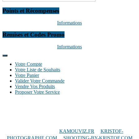
Points et Récompenses
Informations
Remises et Codes Promo
Informations
Votre Compte
Votre Liste de Souhaits
Votre Panier
Valider Votre Commande
Vendre Vos Produits
Proposer Votre Service
Autres sites internet
:
KAMOUVIZ.FR
/
KRISTOF-
PHOTOGRAPHE.COM
/
SHOOTING-BY-KRISTOF.COM