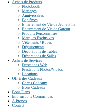
Achats de Produits
Photobooth
Produits
Mariages
et
Anniversaires
Services
Baptêmes
–
Enterrement de Vie de Jeune Fille
KrisWeb
Enterrement de Vie de Garçon
–
Produits Personnalisés
Kristof'
Marques Exclusives
–
Vêtements / Robes
Kamouviz
Déguisements
Décorations de Tables
Décorations de Salles
Achats de Services
Prestations Web
Prestations Photos/Vidéos
Locations
Offrir des Cadeaux
Cartes Cadeaux
Bons Cadeaux
Bons Plans
Informations Commandes
A Propos
Contact