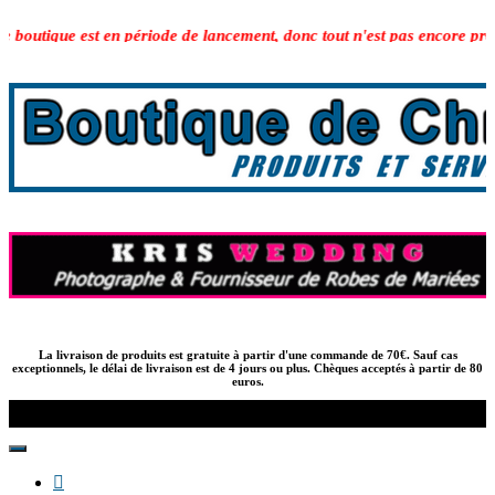
boutique est en période de lancement, donc tout n'est pas encore propos
Skip
to
content
La livraison de produits est gratuite à partir d'une commande de 70€. Sauf cas
exceptionnels, le délai de livraison est de 4 jours ou plus. Chèques acceptés à partir de 80
euros.
Boutique
de
Chris