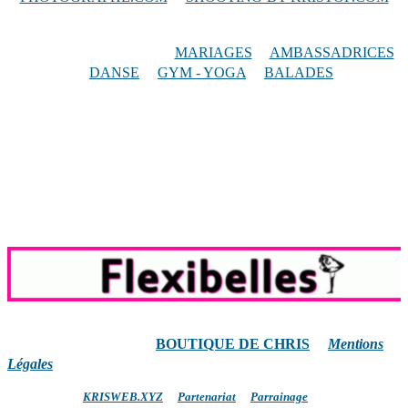
Thèmes Photographiques
:
MARIAGES
/
AMBASSADRICES
/
DANSE
/
GYM - YOGA
/
BALADES
Copyright © 2021-2026
BOUTIQUE DE CHRIS
/
Mentions
Légales
Développé par
KRISWEB.XYZ
/
Partenariat
/
Parrainage