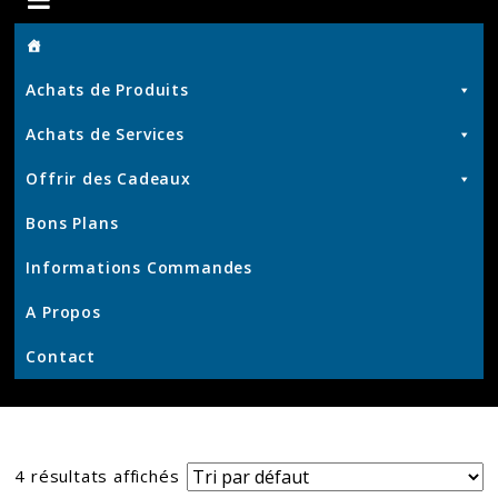
de
Achats de Produits
Chris
Achats de Services
Offrir des Cadeaux
Produits
Bons Plans
et
Services
Informations Commandes
–
KrisWeb
A Propos
–
Contact
Kristof'
–
Kamouviz
4 résultats affichés