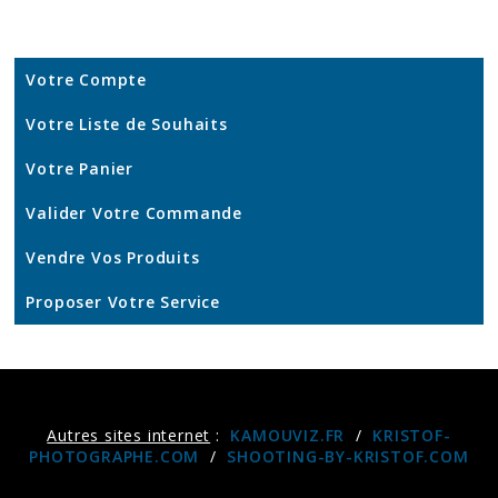
Votre Compte
Votre Liste de Souhaits
Votre Panier
Valider Votre Commande
Vendre Vos Produits
Proposer Votre Service
Autres sites internet
:
KAMOUVIZ.FR
/
KRISTOF-
PHOTOGRAPHE.COM
/
SHOOTING-BY-KRISTOF.COM