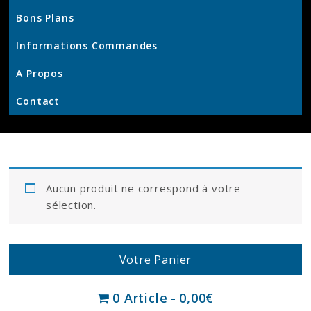
Produits
Bons Plans
et
Services
Informations Commandes
–
KrisWeb
A Propos
–
Contact
Kristof'
–
Kamouviz
Aucun produit ne correspond à votre
sélection.
Votre Panier
0 Article
0,00€