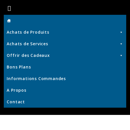
Boutique
de
Achats de Produits
Chris
Achats de Services
Offrir des Cadeaux
Produits
Bons Plans
et
Services
Informations Commandes
–
KrisWeb
A Propos
–
Contact
Kristof'
–
Kamouviz