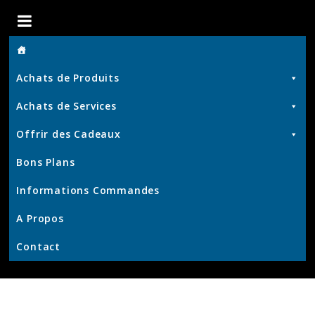
Boutique
de
Achats de Produits
Chris
Achats de Services
Offrir des Cadeaux
Produits
Bons Plans
et
Services
Informations Commandes
–
KrisWeb
A Propos
–
Contact
Kristof'
–
Kamouviz