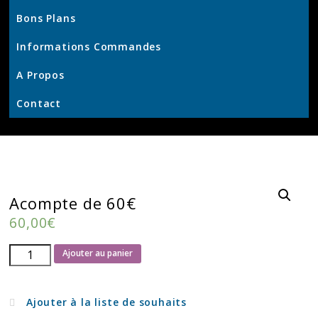
Produits
Bons Plans
et
Services
Informations Commandes
–
KrisWeb
A Propos
–
Contact
Kristof'
–
Kamouviz
Acompte de 60€
60,00
€
quantité
Ajouter au panier
de
Acompte
Ajouter à la liste de souhaits
de