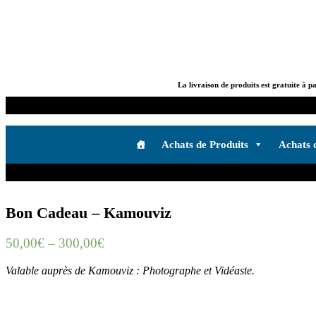
Skip
to
content
La livraison de produits est gratuite à p
Boutique
de
Achats de Produits
Achats 
Chris
Produits
et
Services
Bon Cadeau – Kamouviz
–
KrisWeb
–
50,00
€
–
300,00
€
Kristof'
–
Valable auprès de Kamouviz : Photographe et Vidéaste.
Kamouviz