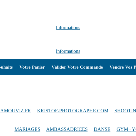
Informations
Informations
ouhaits
Votre Panier
Valider Votre Commande
Vendre Vos P
AMOUVIZ.FR
/
KRISTOF-PHOTOGRAPHE.COM
/
SHOOTIN
iques
:
MARIAGES
/
AMBASSADRICES
/
DANSE
/
GYM - 