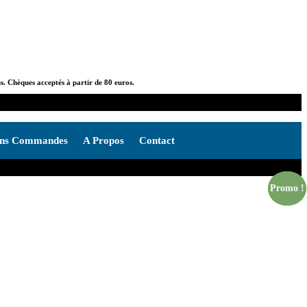
us. Chèques acceptés à partir de 80 euros.
ons Commandes
A Propos
Contact
Promo !
Promo !