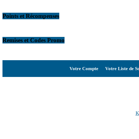
Points et Récompenses
Remises et Codes Promo
Votre Compte
Votre Liste de S
Autres sites internet
:
K
Thèmes Photograph