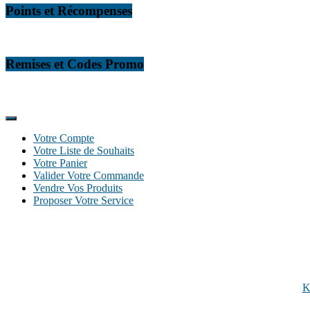
Points et Récompenses
Remises et Codes Promo
Votre Compte
Votre Liste de Souhaits
Votre Panier
Valider Votre Commande
Vendre Vos Produits
Proposer Votre Service
Autres sites internet
:
K