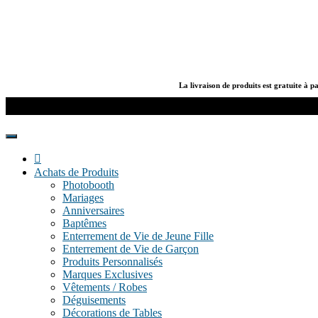
Skip
to
content
La livraison de produits est gratuite à p
Boutique
de
Chris
Achats de Produits
Produits
Photobooth
et
Mariages
Services
Anniversaires
–
Baptêmes
KrisWeb
Enterrement de Vie de Jeune Fille
–
Enterrement de Vie de Garçon
Kristof'
Produits Personnalisés
–
Marques Exclusives
Kamouviz
Vêtements / Robes
Déguisements
Décorations de Tables