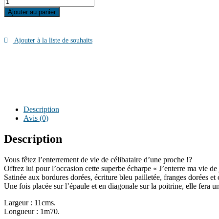
quantité
de
Ajouter au panier
Echarpe
J'enterre
ma
Ajouter à la liste de souhaits
vie
de
jeune
fille
Description
Avis (0)
Description
Vous fêtez l’enterrement de vie de célibataire d’une proche !?
Offrez lui pour l’occasion cette superbe écharpe « J’enterre ma vie de j
Satinée aux bordures dorées, écriture bleu pailletée, franges dorées et
Une fois placée sur l’épaule et en diagonale sur la poitrine, elle fera un
Largeur : 11cms.
Longueur : 1m70.