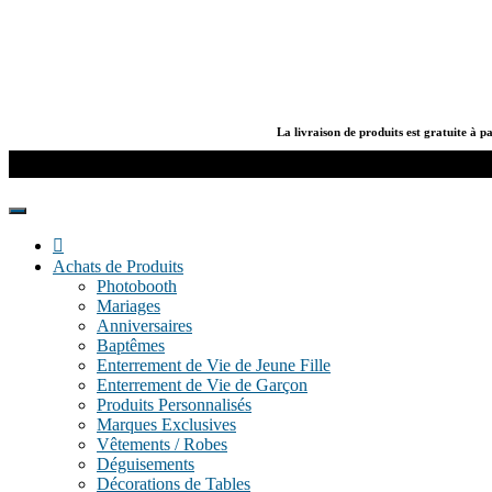
Skip
to
content
La livraison de produits est gratuite à p
Boutique
de
Chris
Achats de Produits
Produits
Photobooth
et
Mariages
Services
Anniversaires
–
Baptêmes
KrisWeb
Enterrement de Vie de Jeune Fille
–
Enterrement de Vie de Garçon
Kristof'
Produits Personnalisés
–
Marques Exclusives
Kamouviz
Vêtements / Robes
Déguisements
Décorations de Tables