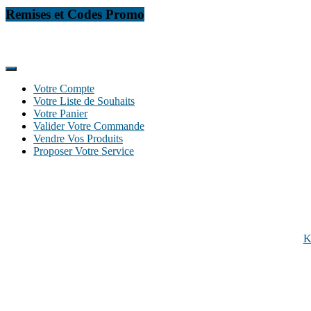
Remises et Codes Promo
Votre Compte
Votre Liste de Souhaits
Votre Panier
Valider Votre Commande
Vendre Vos Produits
Proposer Votre Service
Autres sites internet
:
K
Thèmes Photograph