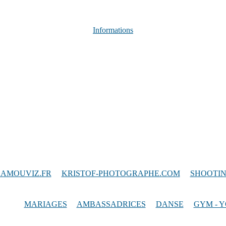
Informations
AMOUVIZ.FR
/
KRISTOF-PHOTOGRAPHE.COM
/
SHOOTIN
iques
:
MARIAGES
/
AMBASSADRICES
/
DANSE
/
GYM - 