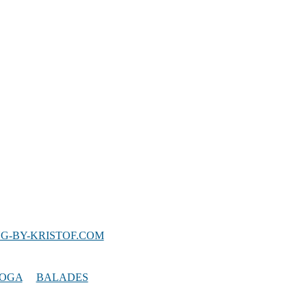
G-BY-KRISTOF.COM
YOGA
/
BALADES