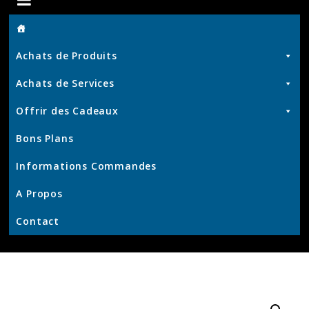
de
Achats de Produits
Chris
Achats de Services
Offrir des Cadeaux
Produits
Bons Plans
et
Services
Informations Commandes
–
KrisWeb
A Propos
–
Contact
Kristof'
–
Kamouviz