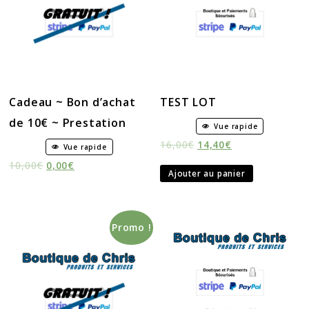
Cadeau ~ Bon d’achat
TEST LOT
de 10€ ~ Prestation
Vue rapide
16,00
€
14,40
€
Vue rapide
10,00
€
0,00
€
Ajouter au panier
Promo !