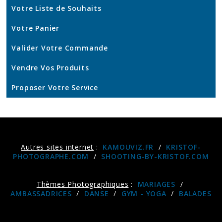
Votre Liste de Souhaits
Votre Panier
Valider Votre Commande
Vendre Vos Produits
Proposer Votre Service
Autres sites internet
:
KAMOUVIZ.FR
/
KRISTOF-
PHOTOGRAPHE.COM
/
SHOOTING-BY-KRISTOF.COM
Thèmes Photographiques
:
MARIAGES
/
AMBASSADRICES
/
DANSE
/
GYM - YOGA
/
BALADES