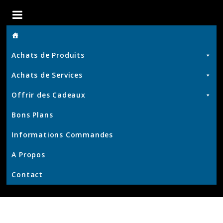
Boutique
de
Achats de Produits
Chris
Achats de Services
Offrir des Cadeaux
Produits
Bons Plans
et
Services
Informations Commandes
–
KrisWeb
A Propos
–
Contact
Kristof'
–
Kamouviz